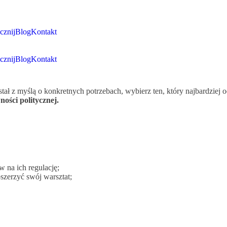
cznij
Blog
Kontakt
cznij
Blog
Kontakt
tał z myślą o konkretnych potrzebach, wybierz ten, który najbardzie
ości politycznej.
 na ich regulację;
zerzyć swój warsztat;