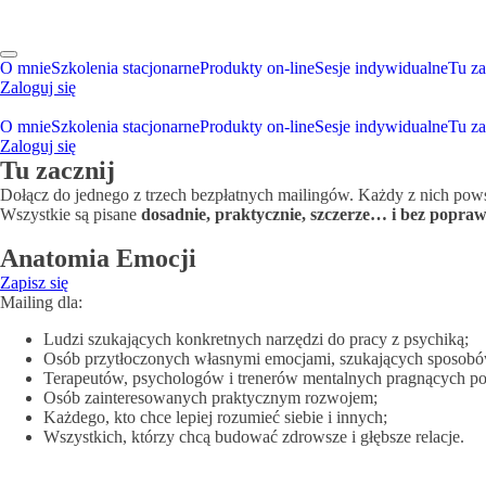
O mnie
Szkolenia stacjonarne
Produkty on-line
Sesje indywidualne
Tu za
Zaloguj się
O mnie
Szkolenia stacjonarne
Produkty on-line
Sesje indywidualne
Tu za
Zaloguj się
Tu zacznij
Dołącz do jednego z trzech bezpłatnych mailingów. Każdy z nich pows
Wszystkie są pisane
dosadnie, praktycznie, szczerze… i bez poprawn
Anatomia Emocji
Zapisz się
Mailing dla:
Ludzi szukających konkretnych narzędzi do pracy z psychiką;
Osób przytłoczonych własnymi emocjami, szukających sposobów
Terapeutów, psychologów i trenerów mentalnych pragnących pos
Osób zainteresowanych praktycznym rozwojem;
Każdego, kto chce lepiej rozumieć siebie i innych;
Wszystkich, którzy chcą budować zdrowsze i głębsze relacje.