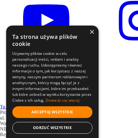
×
Ta strona używa plików
cookie
Szkolenia stacjonarne
Używamy plików cookie w celu
Produkty online
personalizacji treści, reklam i analizy
Sesje indywidualne
naszego ruchu. Udostępniamy również
O mnie
informacje o tym, jak korzystasz z naszej
witryny, naszym partnerom reklamowym i
Blog
analitycznym, którzy mogą łączyć je z
Webinar
innymi informacjami, które im przekazałeś
Logowanie
lub które zebrali w wyniku korzystania przez
Kontakt
Ciebie z ich usług.
Dowiedz się więcej
Tu zacznij
AKCEPTUJ WSZYSTKIE
Progressive Revolution Paweł Rawski
ul. Marconich nr 3/5
Warszawa 02-954
ODRZUĆ WSZYSTKIE
NIP: 9462555470
Regon: 363640110