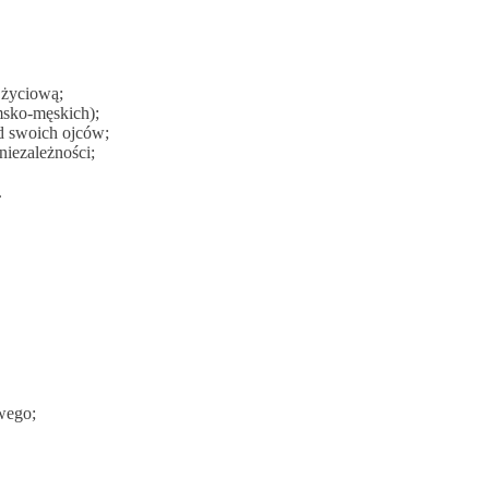
 życiową;
msko-męskich);
od swoich ojców;
niezależności;
.
wego;